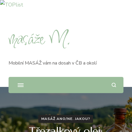
masáže M.
Mobilní MASÁŽ vám na dosah v ČB a okolí
MASÁŽ ANO/NE. JAKOU?
Třezalkový olej: