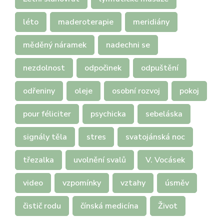
léto
maderoterapie
meridiány
měděný náramek
nadechni se
nezdolnost
odpočinek
odpuštění
odřeniny
oleje
osobní rozvoj
pokoj
pour féliciter
psychicka
sebeláska
signály těla
stres
svatojánská noc
třezalka
uvolnění svalů
V. Vocásek
video
vzpomínky
vztahy
úsměv
čistič rodu
čínská medicína
Život