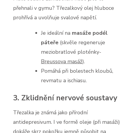
přehnali v gymu? Třezalkový olej hluboce
prohřívá a uvolňuje svalové napětí.
Je ideální na
masáže podél
páteře
(skvěle regeneruje
meziobratlové ploténky-
Breussova masáž
).
Pomáhá při bolestech kloubů,
revmatu a ischiasu.
3. Zklidnění nervové soustavy
Třezalka je známá jako přírodní
antidepresivum. I ve formě oleje (při masáži)
dokáže skrz pokožku jemně působit na