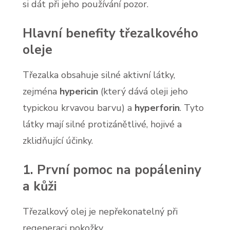
si dát při jeho používání pozor.
Hlavní benefity třezalkového
oleje
Třezalka obsahuje silné aktivní látky,
zejména
hypericin
(který dává oleji jeho
typickou krvavou barvu) a
hyperforin
. Tyto
látky mají silné protizánětlivé, hojivé a
zklidňující účinky.
1. První pomoc na popáleniny
a kůži
Třezalkový olej je nepřekonatelný při
regeneraci pokožky.