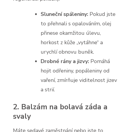
Sluneční spáleniny:
Pokud jste
to přehnali s opalováním, olej
přinese okamžitou úlevu,
horkost z kůže „vytáhne“ a
urychlí obnovu buněk.
Drobné rány a jizvy:
Pomáhá
hojit odřeniny, popáleniny od
vaření, zmírňuje viditelnost jizev
a strií.
2. Balzám na bolavá záda a
svaly
Máte sedavé zaměstnání nebo jste to