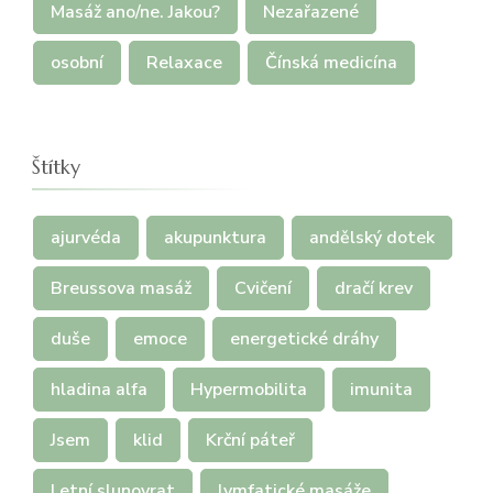
Masáž ano/ne. Jakou?
Nezařazené
osobní
Relaxace
Čínská medicína
Štítky
ajurvéda
akupunktura
andělský dotek
Breussova masáž
Cvičení
dračí krev
duše
emoce
energetické dráhy
hladina alfa
Hypermobilita
imunita
Jsem
klid
Krční páteř
Letní slunovrat
lymfatické masáže