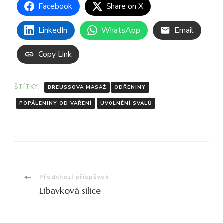
Facebook
Share on X
LinkedIn
WhatsApp
Email
Copy Link
ŠTÍTKY:
BREUSSOVA MASÁŽ
ODŘENINY
POPÁLENINY OD VAŘENÍ
UVOLNĚNÍ SVALŮ
Navigace
Předchozí příspěvek
Libavková silice
příspěvku