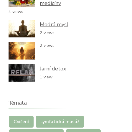
medicíny
4 views
Modrá mysl
2 views
2 views
Jarní detox
1 view
Témata
Cvičení
Lymfatická masáž