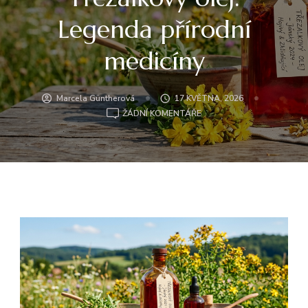
Legenda přírodní
medicíny
Marcela Güntherová
17 KVĚTNA, 2026
U
ŽÁDNÍ KOMENTÁŘE
TŘEZALKOVÝ
OLEJ:
LEGENDA
PŘÍRODNÍ
MEDICÍNY