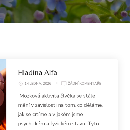
Hladina Alfa
U
14 LEDNA, 2026
ŽÁDNÍ KOMENTÁŘE
HLADINA
Mozková aktivita člvěka se stále
ALFA
mění v závislosti na tom, co děláme,
jak se cítíme a v jakém jsme
psychickém a fyzickém stavu. Tyto