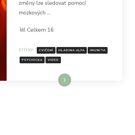
změny lze sledovat pomocí
mozkových …
Celkem 16
ŠTÍTKY:
CVIČENÍ
HLADINA ALFA
IMUNITA
PSYCHICKA
VIDEO
Číst celé