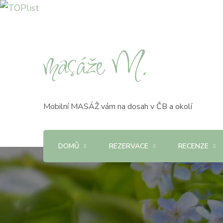
masáže M.
Mobilní MASÁŽ vám na dosah v ČB a okolí
DOMŮ
REZERVACE
RECENZE