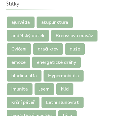
Štítky
ajurvéda
akupunktura
andělský dotek
Breussova masáž
Cvičení
dračí krev
duše
emoce
energetické dráhy
hladina alfa
Hypermobilita
imunita
Jsem
klid
Krční páteř
Letní slunovrat
lymfatické masáže
léto
maderoterapie
meridiány