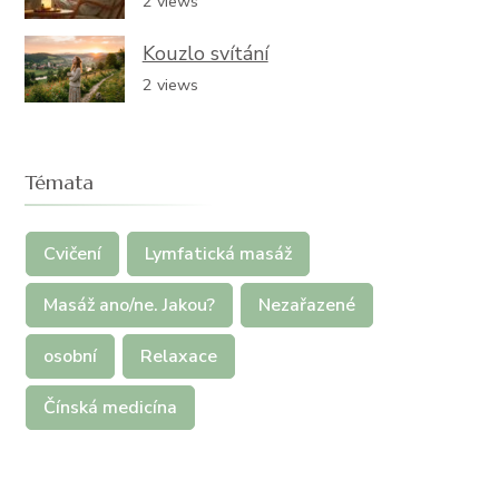
2 views
Kouzlo svítání
2 views
Témata
Cvičení
Lymfatická masáž
Masáž ano/ne. Jakou?
Nezařazené
osobní
Relaxace
Čínská medicína